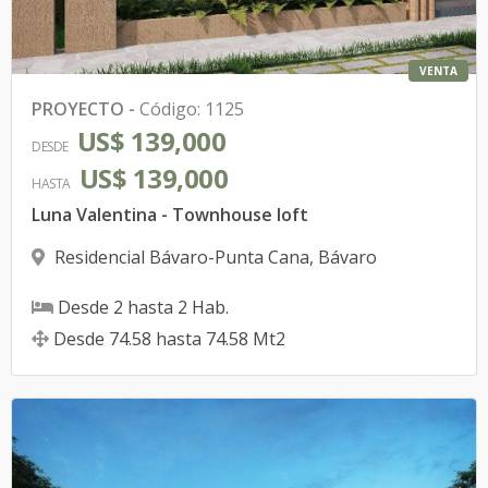
VENTA
PROYECTO
-
Código
:
1125
US$ 139,000
DESDE
US$ 139,000
HASTA
Luna Valentina - Townhouse loft
Residencial Bávaro-Punta Cana
,
Bávaro
Desde
2
hasta
2
Hab.
Desde
74.58
hasta
74.58
Mt2