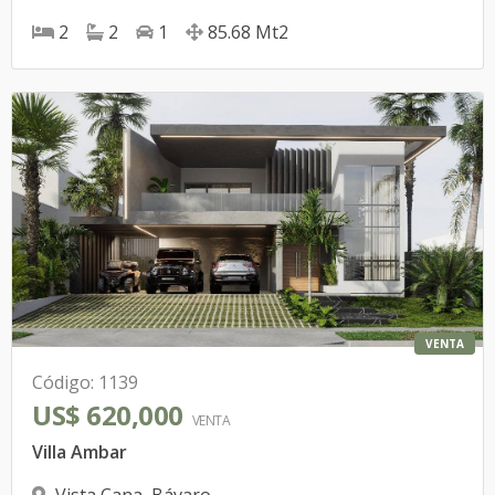
2
2
1
85.68
Mt2
VENTA
Código
:
1139
US$ 620,000
VENTA
Villa Ambar