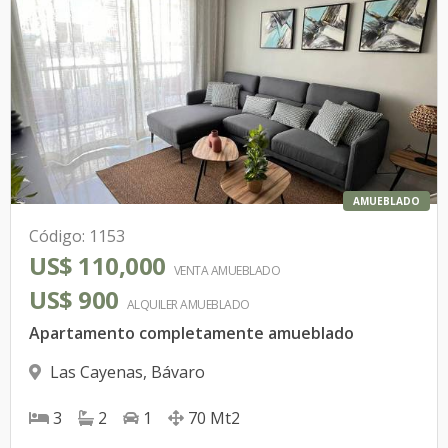
AMUEBLADO
Código
:
1153
US$ 110,000
VENTA AMUEBLADO
US$ 900
ALQUILER
AMUEBLADO
Apartamento completamente amueblado
Las Cayenas
,
Bávaro
3
2
1
70
Mt2