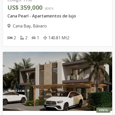
US$ 359,000
VENTA
Cana Pearl - Apartamentos de lujo
Cana Bay
,
Bávaro
2
2
1
140.81
Mt2
VENTA