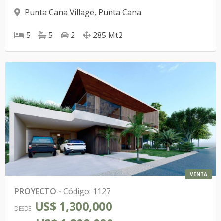
Punta Cana Village
,
Punta Cana
5
5
2
285
Mt2
VENTA
PROYECTO
-
Código
:
1127
US$ 1,300,000
DESDE