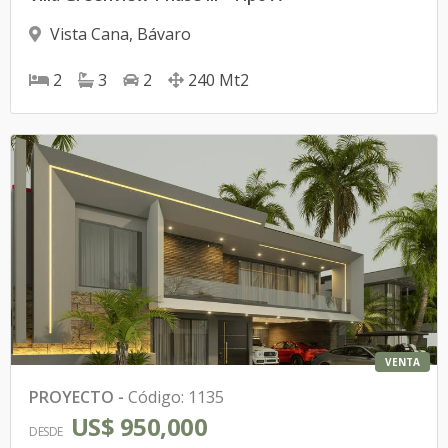
Vista Cana
,
Bávaro
2
3
2
240
Mt2
VENTA
PROYECTO
-
Código
:
1135
US$ 950,000
DESDE