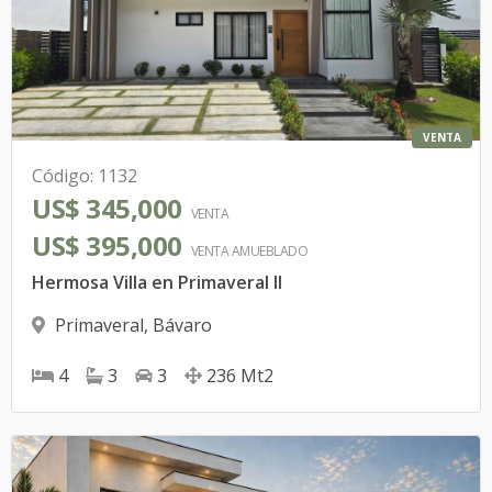
VENTA
Código
:
1132
US$ 345,000
VENTA
US$ 395,000
VENTA AMUEBLADO
Hermosa Villa en Primaveral II
Primaveral
,
Bávaro
4
3
3
236
Mt2