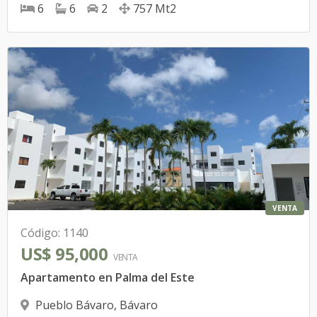
6
6
2
757
Mt2
VENTA
Código
:
1140
US$ 95,000
VENTA
Apartamento en Palma del Este
Pueblo Bávaro
,
Bávaro