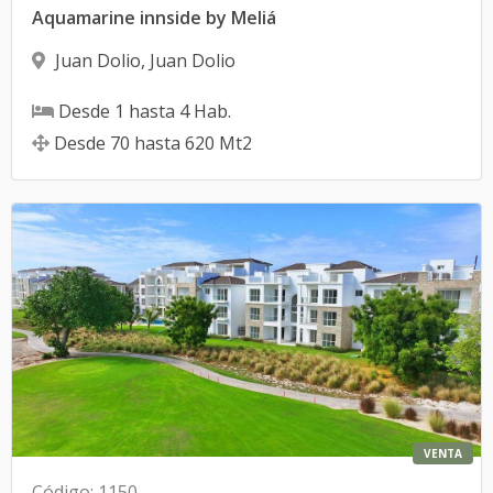
Aquamarine innside by Meliá
Juan Dolio
,
Juan Dolio
Desde
1
hasta
4
Hab.
Desde
70
hasta
620
Mt2
VENTA
Código
:
1150