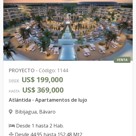
VENTA
PROYECTO
-
Código
:
1144
US$ 199,000
DESDE
US$ 369,000
HASTA
Atlántida - Apartamentos de lujo
Bibijagua
,
Bávaro
Desde
1
hasta
2
Hab.
Desde
44.95
hasta
152.48
Mt2