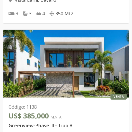
Vista Cana
,
Bávaro
3
3
4
350
Mt2
VENTA
Código
:
1138
US$ 385,000
VENTA
Greenview-Phase III - Tipo B