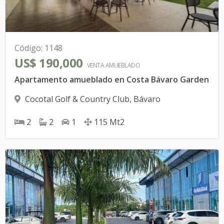
Código
:
1148
US$ 190,000
VENTA AMUEBLADO
Apartamento amueblado en Costa Bávaro Garden
Cocotal Golf & Country Club
,
Bávaro
2
2
1
115
Mt2