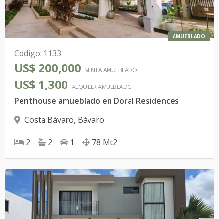
AMUEBLADO
Código
:
1133
US$ 200,000
VENTA AMUEBLADO
US$ 1,300
ALQUILER
AMUEBLADO
Penthouse amueblado en Doral Residences
Costa Bávaro
,
Bávaro
2
2
1
78
Mt2