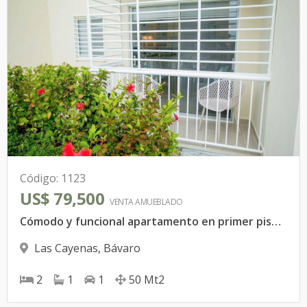
Código
:
1123
US$ 79,500
VENTA AMUEBLADO
Cómodo y funcional apartamento en primer piso, ideal para vivir o invertir.
Las Cayenas
,
Bávaro
2
1
1
50
Mt2