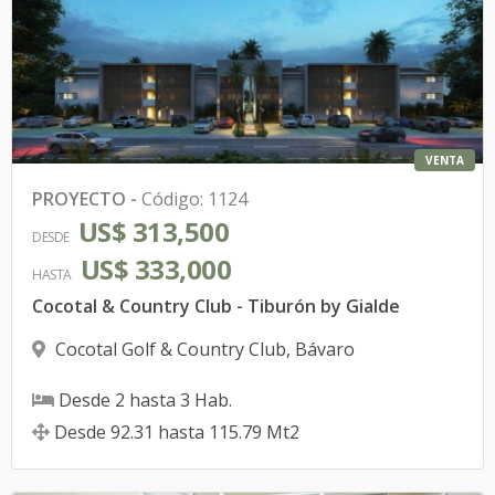
VENTA
PROYECTO
-
Código
:
1124
US$ 313,500
DESDE
US$ 333,000
HASTA
Cocotal & Country Club - Tiburón by Gialde
Cocotal Golf & Country Club
,
Bávaro
Desde
2
hasta
3
Hab.
Desde
92.31
hasta
115.79
Mt2