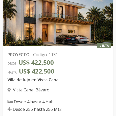
VENTA
PROYECTO
-
Código
:
1131
US$ 422,500
DESDE
US$ 422,500
HASTA
Villa de lujo en Vista Cana
Vista Cana
,
Bávaro
Desde
4
hasta
4
Hab.
Desde
256
hasta
256
Mt2