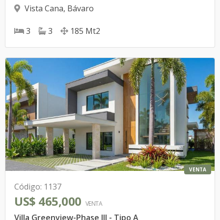
Vista Cana
,
Bávaro
3
3
185
Mt2
VENTA
Código
:
1137
US$ 465,000
VENTA
Villa Greenview-Phase III - Tipo A