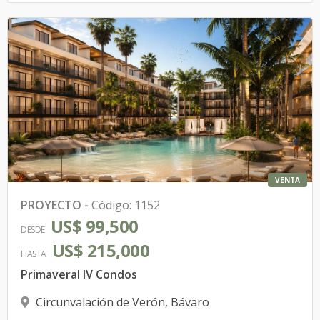
VENTA
PROYECTO
-
Código
:
1152
US$ 99,500
DESDE
US$ 215,000
HASTA
Primaveral IV Condos
Circunvalación de Verón
,
Bávaro