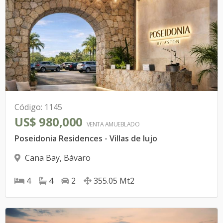
Código
:
1145
US$ 980,000
VENTA AMUEBLADO
Poseidonia Residences - Villas de lujo
Cana Bay
,
Bávaro
4
4
2
355.05
Mt2