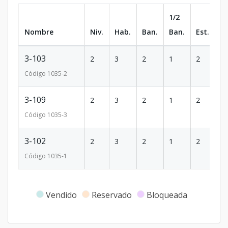
1/2
Nombre
Niv.
Hab.
Ban.
Ban.
Est.
m
3-103
2
3
2
1
2
1
Código
1035
-2
3-109
2
3
2
1
2
1
Código
1035
-3
3-102
2
3
2
1
2
1
Código
1035
-1
Vendido
Reservado
Bloqueada