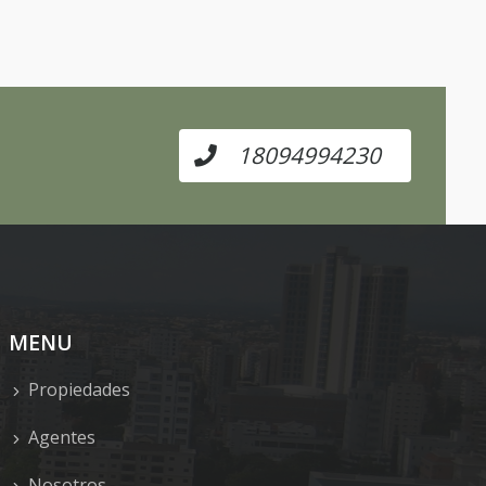
18094994230
MENU
Propiedades
Agentes
Nosotros