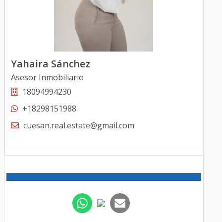
Yahaira Sánchez
Asesor Inmobiliario
18094994230
+18298151988
cuesan.real.estate@gmail.com