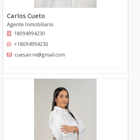
Carlos Cueto
Agente Inmobiliario
18094994230
+18094994230
cuesan.re@gmail.com