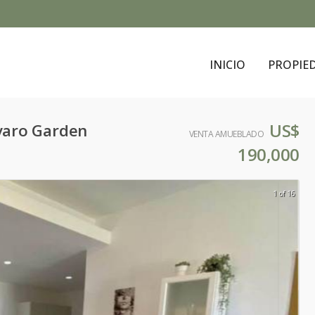
INICIO
PROPIE
US$
varo Garden
VENTA AMUEBLADO
190,000
1 of 16