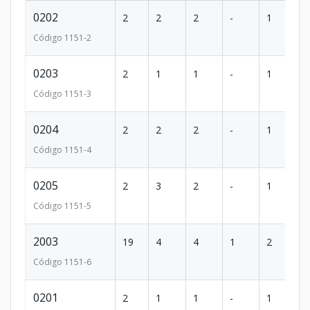
0202
2
2
2
-
1
1
Código
1151
-2
0203
2
1
1
-
1
8
Código
1151
-3
0204
2
2
2
-
1
16
Código
1151
-4
0205
2
3
2
-
1
1
Código
1151
-5
2003
19
4
4
1
2
6
Código
1151
-6
0201
2
1
1
-
1
7