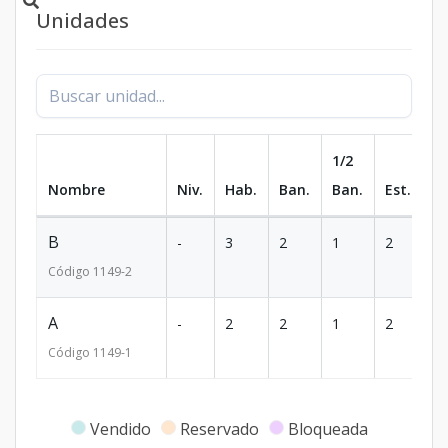
Unidades
1/2
Nombre
Niv.
Hab.
Ban.
Ban.
Est.
m
B
-
3
2
1
2
1
Código
1149
-2
A
-
2
2
1
2
9
Código
1149
-1
Vendido
Reservado
Bloqueada