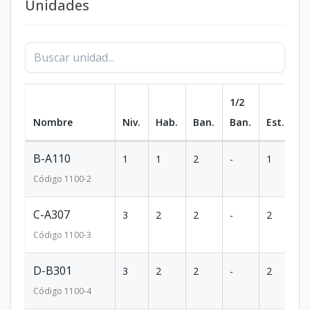
Unidades
1/2
Nombre
Niv.
Hab.
Ban.
Ban.
Est.
m
B-A110
1
1
2
-
1
68
Código
1100
-2
C-A307
3
2
2
-
2
11
Código
1100
-3
D-B301
3
2
2
-
2
13
Código
1100
-4