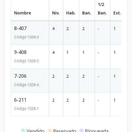
1/2
Nombre
Niv.
Hab.
Ban.
Ban.
Est.
m
8-407
4
2
2
-
1
1
Código
1028
-3
9-408
4
1
1
-
1
5
Código
1028
-5
7-206
2
2
2
-
1
1
Código
1028
-6
6-211
2
2
2
-
1
1
Código
1028
-1
Vendido
Reservado
Bloqueada