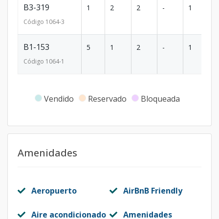
B3-319
1
2
2
-
1
7
Código
1064
-3
B1-153
5
1
2
-
1
60
Código
1064
-1
Vendido
Reservado
Bloqueada
Amenidades
Aeropuerto
AirBnB Friendly
Aire acondicionado
Amenidades