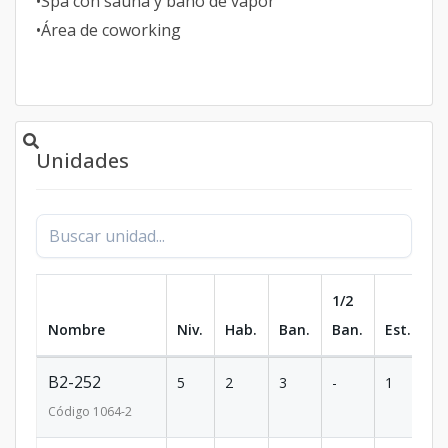
•Spa con sauna y baño de vapor
•Área de coworking
Unidades
1/2
Nombre
Niv.
Hab.
Ban.
Ban.
Est.
m
B2-252
5
2
3
-
1
10
Código
1064
-2