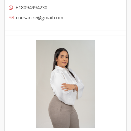
+18094994230
cuesan.re@gmail.com