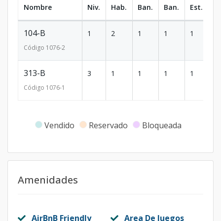
Nombre
Niv.
Hab.
Ban.
Ban.
Est.
m
104-B
1
2
1
1
1
1
Código
1076
-2
313-B
3
1
1
1
1
1
Código
1076
-1
Vendido
Reservado
Bloqueada
Amenidades
AirBnB Friendly
Area De Juegos