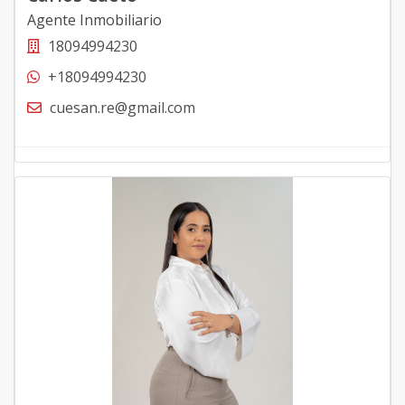
Agente Inmobiliario
18094994230
+18094994230
cuesan.re@gmail.com