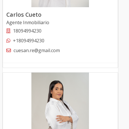
Carlos Cueto
Agente Inmobiliario
18094994230
+18094994230
cuesan.re@gmail.com