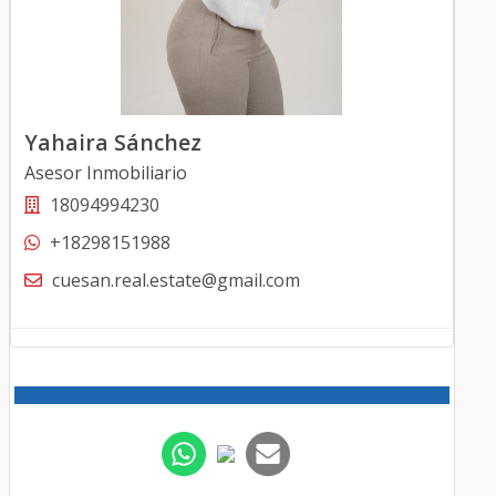
Yahaira Sánchez
Asesor Inmobiliario
18094994230
+18298151988
cuesan.real.estate@gmail.com