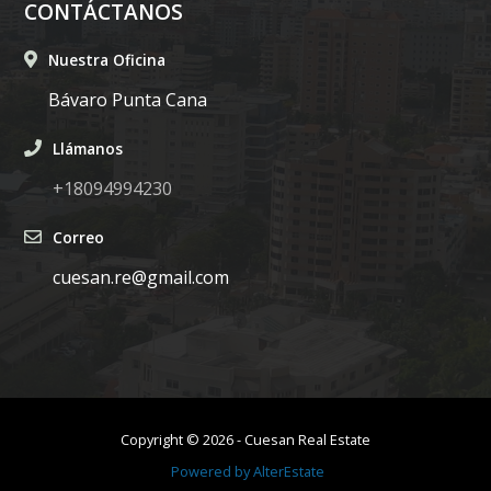
CONTÁCTANOS
Nuestra Oficina
Bávaro Punta Cana
Llámanos
+18094994230
Correo
cuesan.re@gmail.com
Copyright ©
2026
-
Cuesan Real Estate
Powered by
AlterEstate